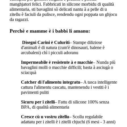
manghjatori felici. Fabbricati in silicone morbidu di qualità
alimentaria, sti bavaglini sò delicati nantu à a pelle di u
zitellu è faciuli da pulisce, rendendu ogni poppata un ghjocu
da ragazzi.
Perchè e mamme è i babbi li amanu:
Disegni Carini è Culuriti
– Stampe diliziose
d'animali è di natura (cum'è dinosauri, balene è
arcubaleni) chì i picculi adoranu
Impermeabile è resistente à e macchie
– Nunda più
bavaglini molli o macchie difficili; basta à asciugà o
sciacquà
Catcher di l'alimentu integratu
– A tasca intelligente
cattura l'alimentu cascatu, mantenendu i vestiti è i
pavimenti puliti
Sicuru per i zitelli
– Fattu di silicone 100% senza
BPA, di qualità alimentaria
Cresce cù u vostru zitellu
– Scollu regulabile
adattatu per i zitelli è i zitelli chjuchi (6 mesi - 3 anni)