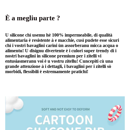
È a megliu parte ?
U silicone chì usemu hè 100% impermeabile, di qualità
alimentaria è resistente à e macchie, cusì pudete esse sicuri
chì i vostri bavaglini carini ùn assorberanu micca acqua o
alimentu! U disignu divertente è i culori super trendy di i
nostri bavaglini in silicone premium per i zitelli vi
entusiasmeranu voi è u vostru zitellu! Cuncepiti cù una
grande attenzione à i dettagli, i bavaglini per i zitelli sò
morbidi, flessibili è estremamente pratichi!