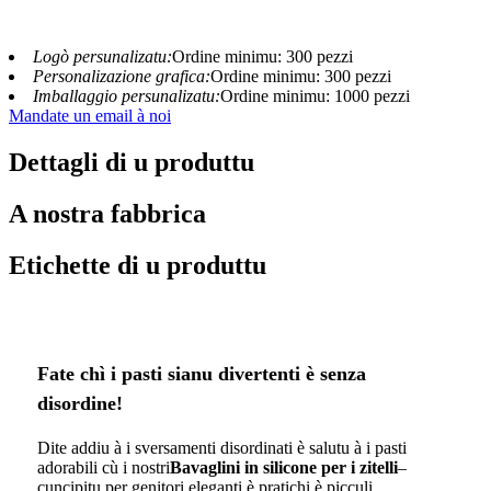
Logò persunalizatu:
Ordine minimu: 300 pezzi
Personalizazione grafica:
Ordine minimu: 300 pezzi
Imballaggio persunalizatu:
Ordine minimu: 1000 pezzi
Mandate un email à noi
Dettagli di u produttu
A nostra fabbrica
Etichette di u produttu
Fate chì i pasti sianu divertenti è senza
disordine!
Dite addiu à i sversamenti disordinati è salutu à i pasti
adorabili cù i nostri
Bavaglini in silicone per i zitelli
–
cuncipitu per genitori eleganti è pratichi è picculi