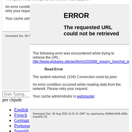
Appughjà Enter per circà o ESC
per chjude
English
French
German
Portuguese
Spanish