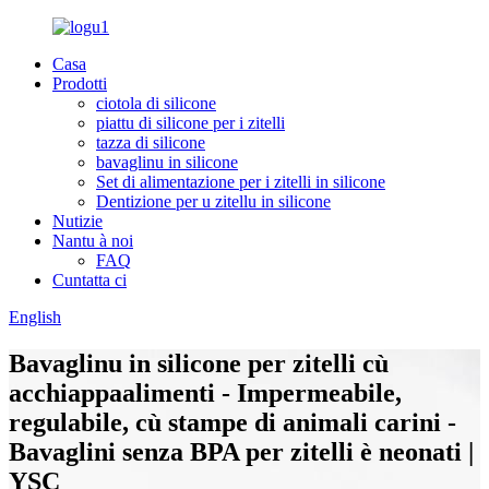
Casa
Prodotti
ciotola di silicone
piattu di silicone per i zitelli
tazza di silicone
bavaglinu in silicone
Set di alimentazione per i zitelli in silicone
Dentizione per u zitellu in silicone
Nutizie
Nantu à noi
FAQ
Cuntatta ci
English
Bavaglinu in silicone per zitelli cù
acchiappaalimenti - Impermeabile,
regulabile, cù stampe di animali carini -
Bavaglini senza BPA per zitelli è neonati |
YSC