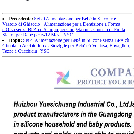
Precedente:
Set di Alimentazione per Bebè in Silicone è
Vassoio di Ghiaccio - Alimentazione per a Dentizione a Forma
d'Orsu senza BPA cù Stampo per Congelatore - Ciuccio di Frutta
Sicuru per Bebè per 6-12 Mesi | YSC
Dopu:
Set di Alimentazione per Bebè in Silicone senza BPA cù
Ciotola in Acciaiu Inox - Stoviglie per Bebè cù Ventosa, Bavaglinu,
Tazza è Cucchiaiu | YSC