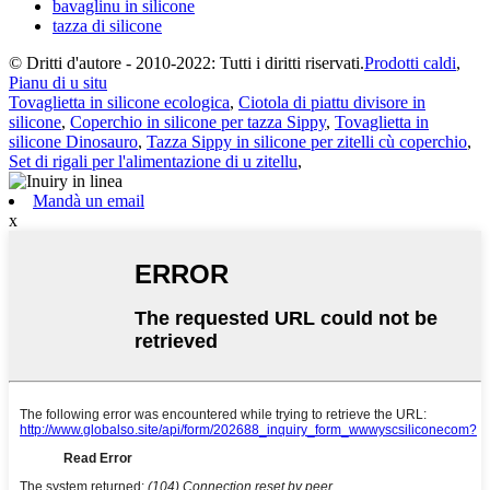
bavaglinu in silicone
tazza di silicone
© Dritti d'autore - 2010-2022: Tutti i diritti riservati.
Prodotti caldi
,
Pianu di u situ
Tovaglietta in silicone ecologica
,
Ciotola di piattu divisore in
silicone
,
Coperchio in silicone per tazza Sippy
,
Tovaglietta in
silicone Dinosauro
,
Tazza Sippy in silicone per zitelli cù coperchio
,
Set di rigali per l'alimentazione di u zitellu
,
Mandà un email
x