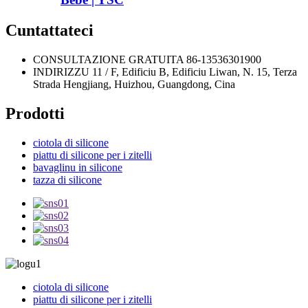
Cuntattateci
CONSULTAZIONE GRATUITA
86-13536301900
INDIRIZZU
11 / F, Edificiu B, Edificiu Liwan, N. 15, Terza
Strada Hengjiang, Huizhou, Guangdong, Cina
Prodotti
ciotola di silicone
piattu di silicone per i zitelli
bavaglinu in silicone
tazza di silicone
ciotola di silicone
piattu di silicone per i zitelli