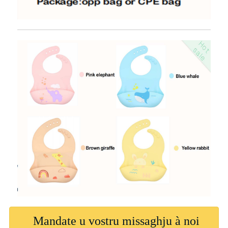
Mandate u vostru missaghju à noi