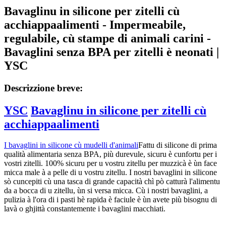
Bavaglinu in silicone per zitelli cù
acchiappaalimenti - Impermeabile,
regulabile, cù stampe di animali carini -
Bavaglini senza BPA per zitelli è neonati |
YSC
Descrizzione breve:
YSC
Bavaglinu in silicone per zitelli cù
acchiappaalimenti
I bavaglini in silicone cù mudelli d'animali
Fattu di silicone di prima
qualità alimentaria senza BPA, più durevule, sicuru è cunfortu per i
vostri zitelli. 100% sicuru per u vostru zitellu per muzzicà è ùn face
micca male à a pelle di u vostru zitellu. I nostri bavaglini in silicone
sò cuncepiti cù una tasca di grande capacità chì pò catturà l'alimentu
da a bocca di u zitellu, ùn si versa micca. Cù i nostri bavaglini, a
pulizia à l'ora di i pasti hè rapida è faciule è ùn avete più bisognu di
lavà o ghjittà constantemente i bavaglini macchiati.