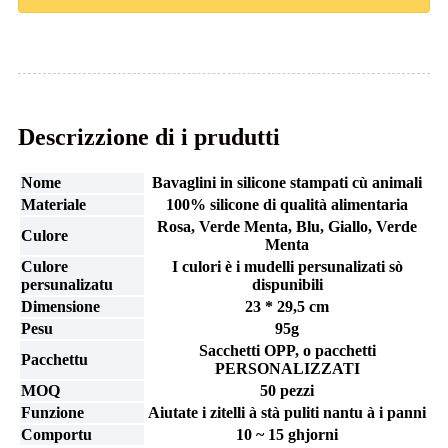
Descrizzione di i prudutti
Nome
Bavaglini in silicone stampati cù animali
Materiale
100% silicone di qualità alimentaria
Rosa, Verde Menta, Blu, Giallo, Verde
Culore
Menta
Culore
I culori è i mudelli persunalizati sò
persunalizatu
dispunibili
Dimensione
23 * 29,5 cm
Pesu
95g
Sacchetti OPP, o pacchetti
Pacchettu
PERSONALIZZATI
MOQ
50 pezzi
Funzione
Aiutate i zitelli à stà puliti nantu à i panni
Comportu
10 ~ 15 ghjorni