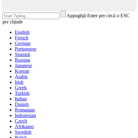
Appughjà Enter per circà o ESC
per chjude
English
French
German
Portuguese
Spanish
Russian
Japanese
Korean
Arabic
Irish
Greek
Turkish
Italian
Danish
Romanian
Indonesian
Czech
Afrikaans
Swedish
Polish