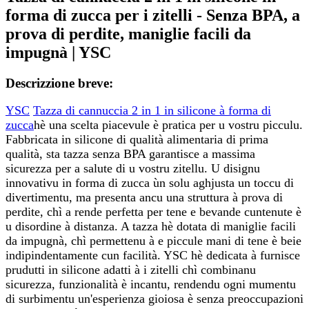
forma di zucca per i zitelli - Senza BPA, a
prova di perdite, maniglie facili da
impugnà | YSC
Descrizzione breve:
YSC
Tazza di cannuccia 2 in 1 in silicone à forma di
zucca
hè una scelta piacevule è pratica per u vostru picculu.
Fabbricata in silicone di qualità alimentaria di prima
qualità, sta tazza senza BPA garantisce a massima
sicurezza per a salute di u vostru zitellu. U disignu
innovativu in forma di zucca ùn solu aghjusta un toccu di
divertimentu, ma presenta ancu una struttura à prova di
perdite, chì a rende perfetta per tene e bevande cuntenute è
u disordine à distanza. A tazza hè dotata di maniglie facili
da impugnà, chì permettenu à e piccule mani di tene è beie
indipindentamente cun facilità. YSC hè dedicata à furnisce
prudutti in silicone adatti à i zitelli chì combinanu
sicurezza, funzionalità è incantu, rendendu ogni mumentu
di surbimentu un'esperienza gioiosa è senza preoccupazioni