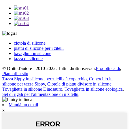
ciotola di silicone
piattu di silicone per i zitelli
bavaglinu in silicone
tazza di silicone
© Dritti d'autore - 2010-2022: Tutti i diritti riservati.
Prodotti caldi
,
Pianu di u situ
Tazza Sippy in silicone per zitelli cù coperchio
,
Coperchio in
silicone per tazza Sippy
,
Ciotola di piattu divisore in silicone
,
Tovaglietta in silicone Dinosauro
,
Tovaglietta in silicone ecologica
,
Set di rigali per l'alimentazione di u zitellu
,
Mandà un email
x