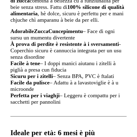
di zucca
combina a bellezza cù a funziunalità per
beie senza stress. Fattu di
100% silicone di qualità
alimentaria
, hè dolce, sicuru è perfettu per e mani
chjuche chì amparanu à beie da per elli.
Adorabile
Zucca
Cuncepimentu
– Face di ogni
sursu un mumentu divertente
À prova di perdite è resistente à i sversamenti
-
Coperchio sicuru è cannuccia integrata per un usu
senza disordine
Facile à tene
– I doppi manici aiutanu i zitelli à
piglià a presa cun fiducia
Sicuru per i zitelli
– Senza BPA, PVC è ftalati
Facile da pulisce
– Adattu à a lavastoviglie è à u
microonde
Perfetta per i viaghji
– Leggeru è compattu per i
sacchetti per pannolini
Ideale per età: 6 mesi è più